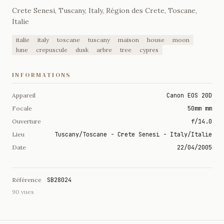
Crete Senesi, Tuscany, Italy, Région des Crete, Toscane,
Italie
italie
italy
toscane
tuscany
maison
house
moon
lune
crepuscule
dusk
arbre
tree
cypres
INFORMATIONS
Appareil
Canon EOS 20D
Focale
50mm mm
Ouverture
f/14.0
Lieu
Tuscany/Toscane - Crete Senesi - Italy/Italie
Date
22/04/2005
Référence
SB28024
90 vues