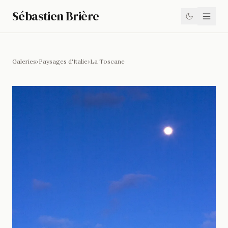
Sébastien Brière
Galeries
›
Paysages d'Italie
›
La Toscane