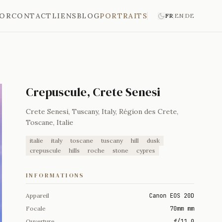
'OR
CONTACT
LIENS
BLOG
PORTRAITS
FR
|
EN
|
DE
Crepuscule, Crete Senesi
Crete Senesi, Tuscany, Italy, Région des Crete,
Toscane, Italie
italie
italy
toscane
tuscany
hill
dusk
crepuscule
hills
roche
stone
cypres
INFORMATIONS
Appareil
Canon EOS 20D
Focale
70mm mm
Ouverture
f/11.0