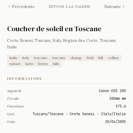
Précédente
Suivante
RETOUR À LA GALERIE
Coucher de soleil en Toscane
Crete Senesi, Tuscany, Italy, Région des Crete, Toscane,
Italie
italie
italy
toscane
tuscany
champ
field
hill
colline
sunset
farm
ferme
hills
INFORMATIONS
Appareil
Canon EOS 20D
Focale
200mm mm
Ouverture
f/5.6
Lieu
Tuscany/Toscane - Crete Senesi - Italy/Italie
Date
20/04/2005