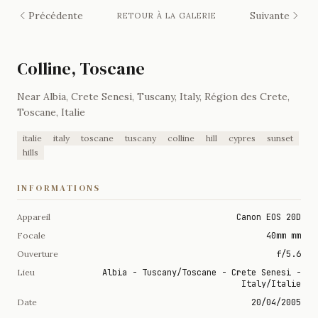
Précédente
Suivante
RETOUR À LA GALERIE
Colline, Toscane
Near Albia, Crete Senesi, Tuscany, Italy, Région des Crete,
Toscane, Italie
italie
italy
toscane
tuscany
colline
hill
cypres
sunset
hills
INFORMATIONS
Appareil
Canon EOS 20D
Focale
40mm mm
Ouverture
f/5.6
Lieu
Albia - Tuscany/Toscane - Crete Senesi -
Italy/Italie
Date
20/04/2005