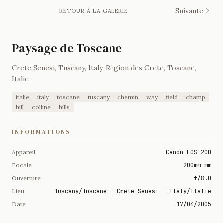
Suivante
RETOUR À LA GALERIE
Paysage de Toscane
Crete Senesi, Tuscany, Italy, Région des Crete, Toscane,
Italie
italie
italy
toscane
tuscany
chemin
way
field
champ
hill
colline
hills
INFORMATIONS
Appareil
Canon EOS 20D
Focale
200mm mm
Ouverture
f/8.0
Lieu
Tuscany/Toscane - Crete Senesi - Italy/Italie
Date
17/04/2005