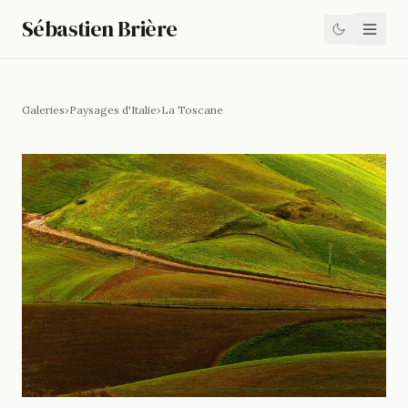
Sébastien Brière
Galeries
›
Paysages d'Italie
›
La Toscane