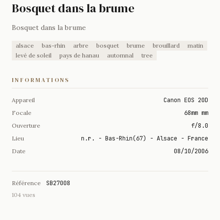
Bosquet dans la brume
Bosquet dans la brume
alsace
bas-rhin
arbre
bosquet
brume
brouillard
matin
levé de soleil
pays de hanau
automnal
tree
INFORMATIONS
Appareil
Canon EOS 20D
Focale
68mm mm
Ouverture
f/8.0
Lieu
n.r. - Bas-Rhin(67) - Alsace - France
Date
08/10/2006
Référence
SB27008
104 vues