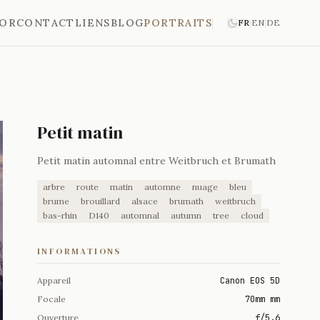
'OR
CONTACT
LIENS
BLOG
PORTRAITS
FR
|
EN
|
DE
Petit matin
Petit matin automnal entre Weitbruch et Brumath
arbre
route
matin
automne
nuage
bleu
brume
brouillard
alsace
brumath
weitbruch
bas-rhin
D140
automnal
autumn
tree
cloud
INFORMATIONS
Appareil
Canon EOS 5D
Focale
70mm mm
Ouverture
f/5.6