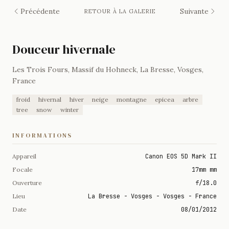
Précédente
Suivante
RETOUR À LA GALERIE
Douceur hivernale
Les Trois Fours, Massif du Hohneck, La Bresse, Vosges,
France
froid
hivernal
hiver
neige
montagne
epicea
arbre
tree
snow
winter
INFORMATIONS
Appareil
Canon EOS 5D Mark II
Focale
17mm mm
Ouverture
f/18.0
Lieu
La Bresse - Vosges - Vosges - France
Date
08/01/2012