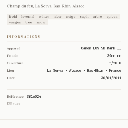
Champ du feu, La Serva, Bas-Rhin, Alsace
froid
hivernal
winter
hiver
neige
sapin
arbre
epicea
vosges
tree
snow
INFORMATIONS
Appareil
Canon EOS 5D Mark II
Focale
24mm mm
Ouverture
f/20.0
Lieu
La Serva - Alsace - Bas-Rhin - France
Date
30/01/2011
Référence
SB16024
138 vues