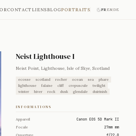
'OR
CONTACT
LIENS
BLOG
PORTRAITS
FR
|
EN
|
DE
Neist Lighthouse I
Neist Point, Lighthouse, Isle of Skye, Scotland
ecosse
scotland
rocher
ocean
sea
phare
lighthouse
falaise
cliff
crepuscule
twilight
winter
hiver
rock
dusk
glendale
duirinish
INFORMATIONS
Appareil
Canon EOS 5D Mark II
Focale
27mm mm
Ouverture
f/22.0