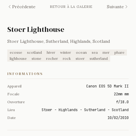
Précédente
Suivante
RETOUR À LA GALERIE
Stoer Lighthouse
Stoer Lighthouse, Sutherland, Highlands, Scotland
ecosse
scotland
hiver
winter
ocean
sea
mer
phare
lighhouse
stone
rocher
rock
stoer
sutherland
INFORMATIONS
Appareil
Canon EOS 5D Mark II
Focale
22mm mm
Ouverture
f/18.0
Lieu
Stoer - Highlands - Sutherland - Scotland
Date
10/02/2010