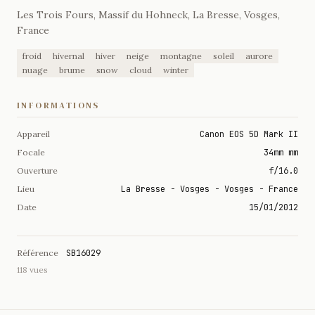
Les Trois Fours, Massif du Hohneck, La Bresse, Vosges,
France
froid
hivernal
hiver
neige
montagne
soleil
aurore
nuage
brume
snow
cloud
winter
INFORMATIONS
Appareil
Canon EOS 5D Mark II
Focale
34mm mm
Ouverture
f/16.0
Lieu
La Bresse - Vosges - Vosges - France
Date
15/01/2012
Référence
SB16029
118 vues