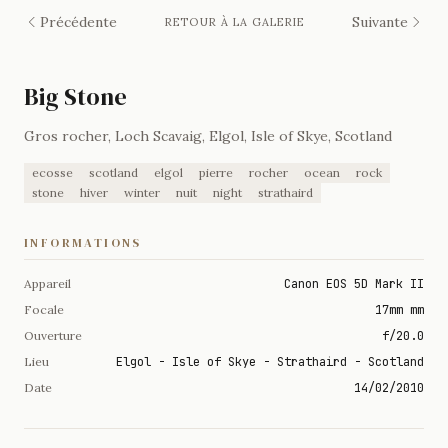
Précédente
Suivante
RETOUR À LA GALERIE
Big Stone
Gros rocher, Loch Scavaig, Elgol, Isle of Skye, Scotland
ecosse
scotland
elgol
pierre
rocher
ocean
rock
stone
hiver
winter
nuit
night
strathaird
INFORMATIONS
Appareil
Canon EOS 5D Mark II
Focale
17mm mm
Ouverture
f/20.0
Lieu
Elgol - Isle of Skye - Strathaird - Scotland
Date
14/02/2010