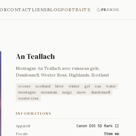
'OR
CONTACT
LIENS
BLOG
PORTRAITS
FR
|
EN
|
DE
An Teallach
Montagne An Teallach avec ruisseau gele,
Dundonnell, Wester Ross, Highlands, Scotland
ecosse
scotland
hiver
winter
gel
eau
water
montagne
mountain
neige
snow
dundonnell
wester ross
INFORMATIONS
Appareil
Canon EOS 5D Mark II
Focale
55mm mm