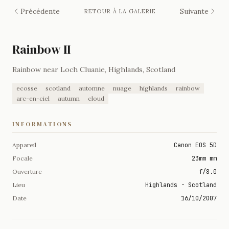
Précédente
Suivante
RETOUR À LA GALERIE
Rainbow II
Rainbow near Loch Cluanie, Highlands, Scotland
ecosse
scotland
automne
nuage
highlands
rainbow
arc-en-ciel
autumn
cloud
INFORMATIONS
Appareil
Canon EOS 5D
Focale
23mm mm
Ouverture
f/8.0
Lieu
Highlands - Scotland
Date
16/10/2007