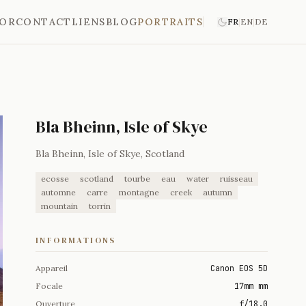
'OR
CONTACT
LIENS
BLOG
PORTRAITS
FR
|
EN
|
DE
Bla Bheinn, Isle of Skye
Bla Bheinn, Isle of Skye, Scotland
ecosse
scotland
tourbe
eau
water
ruisseau
automne
carre
montagne
creek
autumn
mountain
torrin
INFORMATIONS
Appareil
Canon EOS 5D
Focale
17mm mm
Ouverture
f/18.0