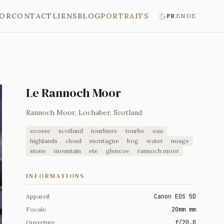
'OR
CONTACT
LIENS
BLOG
PORTRAITS
FR
|
EN
|
DE
Le Rannoch Moor
Rannoch Moor, Lochaber, Scotland
ecosse
scotland
tourbiere
tourbe
eau
highlands
cloud
montagne
bog
water
nuage
stone
mountain
ete
glencoe
rannoch moor
INFORMATIONS
Appareil
Canon EOS 5D
Focale
20mm mm
Ouverture
f/20.0