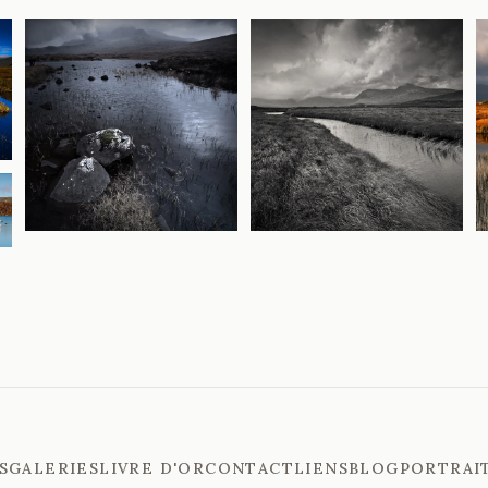
S
GALERIES
LIVRE D'OR
CONTACT
LIENS
BLOG
PORTRAI