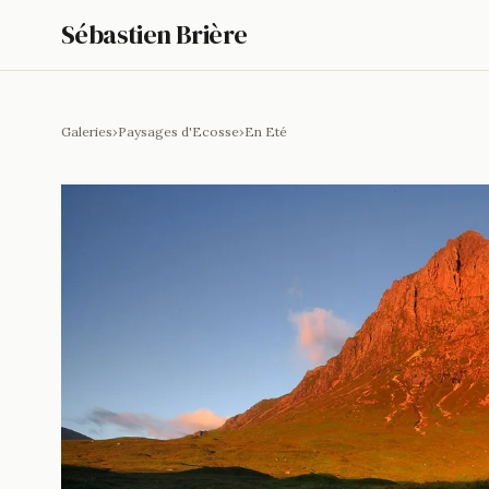
Sébastien Brière
Galeries
›
Paysages d'Ecosse
›
En Eté