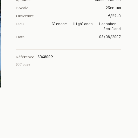
Canon EOS 5D
Focale
23mm mm
Ouverture
f/22.0
Lieu
Glencoe - Highlands - Lochaber -
Scotland
Date
08/08/2007
Référence
SB48009
107 vues