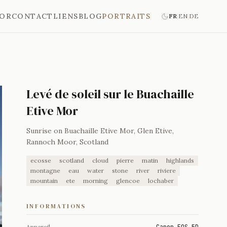
'OR
CONTACT
LIENS
BLOG
PORTRAITS
FR
|
EN
|
DE
Levé de soleil sur le Buachaille
Etive Mor
Sunrise on Buachaille Etive Mor, Glen Etive,
Rannoch Moor, Scotland
ecosse
scotland
cloud
pierre
matin
highlands
montagne
eau
water
stone
river
riviere
mountain
ete
morning
glencoe
lochaber
INFORMATIONS
Appareil