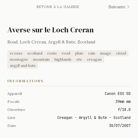
Suivante
RETOUR À LA GALERIE
Averse sur le Loch Creran
Road, Loch Creran, Argyll & Bute, Scotland
ecosse
scotland
route
road
pluie
rain
nuage
cloud
montagne
mountain
highlands
ete
creagan
argyll and bute
INFORMATIONS
Appareil
Canon EOS 5D
Focale
39mm mm
Ouverture
f/18.0
Lieu
Creagan - Argyll & Bute - Scotland
Date
30/07/2007